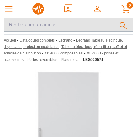
0
-
-
-
Accueil
Catalogues complets
Legrand
Legrand Tableau électrique,
-
disjoncteur, protection modulaire
Tableau électrique, répartition, coffret et
-
-
armoire de distribution
Xl³ 4000 'composables'
Xl³ 4000 - portes et
-
-
-
accessoires
Portes réversibles
Plate métal
LEG020574