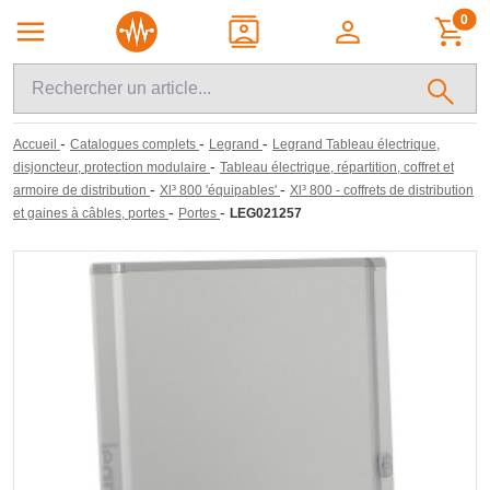
0
-
-
-
Accueil
Catalogues complets
Legrand
Legrand Tableau électrique,
-
disjoncteur, protection modulaire
Tableau électrique, répartition, coffret et
-
-
armoire de distribution
Xl³ 800 'équipables'
Xl³ 800 - coffrets de distribution
-
-
et gaines à câbles, portes
Portes
LEG021257