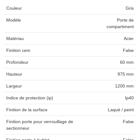
Couleur
Gris
Modèle
Porte de
compartiment
Matériau
Acier
Finition cem
False
Profondeur
60 mm
Hauteur
975 mm
Largeur
1200 mm
Indice de protection (ip)
Ip40
Finition de la surface
Laqué / peint
Finition porte pour verrouillage de
False
sectionneur
Finition porte à hublot
False