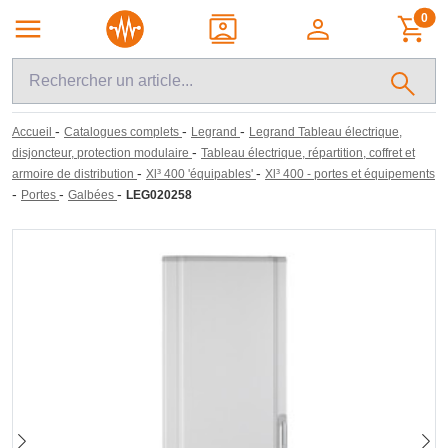
0
-
-
-
Accueil
Catalogues complets
Legrand
Legrand Tableau électrique,
-
disjoncteur, protection modulaire
Tableau électrique, répartition, coffret et
-
-
armoire de distribution
Xl³ 400 'équipables'
Xl³ 400 - portes et équipements
-
-
-
Portes
Galbées
LEG020258