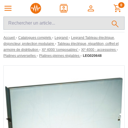
0
-
-
-
Accueil
Catalogues complets
Legrand
Legrand Tableau électrique,
-
disjoncteur, protection modulaire
Tableau électrique, répartition, coffret et
-
-
-
armoire de distribution
Xl³ 4000 'composables'
Xl³ 4000 - accessoires
-
-
Platines universelles
Platines pleines réglables
LEG020648