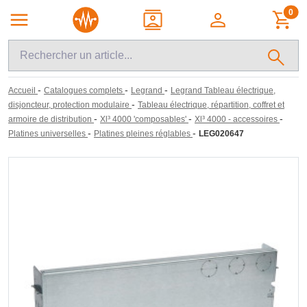
0
-
-
-
Accueil
Catalogues complets
Legrand
Legrand Tableau électrique,
-
disjoncteur, protection modulaire
Tableau électrique, répartition, coffret et
-
-
-
armoire de distribution
Xl³ 4000 'composables'
Xl³ 4000 - accessoires
-
-
Platines universelles
Platines pleines réglables
LEG020647