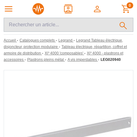
0
-
-
-
Accueil
Catalogues complets
Legrand
Legrand Tableau électrique,
-
disjoncteur, protection modulaire
Tableau électrique, répartition, coffret et
-
-
armoire de distribution
Xl³ 4000 'composables'
Xl³ 4000 - plastrons et
-
-
-
accessoires
Plastrons pleins métal
A vis imperdables
LEG020940