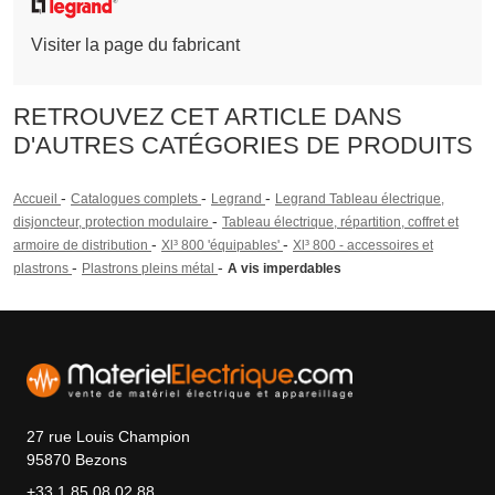
Visiter la page du fabricant
RETROUVEZ CET ARTICLE DANS
D'AUTRES CATÉGORIES DE PRODUITS
-
-
-
Accueil
Catalogues complets
Legrand
Legrand Tableau électrique,
-
disjoncteur, protection modulaire
Tableau électrique, répartition, coffret et
-
-
armoire de distribution
Xl³ 800 'équipables'
Xl³ 800 - accessoires et
-
-
plastrons
Plastrons pleins métal
A vis imperdables
27 rue Louis Champion
95870 Bezons
+33 1 85 08 02 88