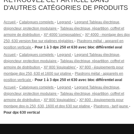
D'AUTRES CATÉGORIES DE PRODUITS
-
-
-
Accueil
Catalogues complets
Legrand
Legrand Tableau électrique,
-
disjoncteur, protection modulaire
Tableau électrique, répartition, coffret et
-
-
armoire de distribution
Xl³ 4000 'composables'
Xl³ 4000 - montage des dpx
-
250, 630 version fixe sur platines réglables
Plastrons métal - appareil en
-
position verticale
Pour 1 à 3 dpx 250 et 630 avec bloc différentiel aval
-
-
-
Accueil
Catalogues complets
Legrand
Legrand Tableau électrique,
-
disjoncteur, protection modulaire
Tableau électrique, répartition, coffret et
-
-
armoire de distribution
Xl³ 800 'équipables'
Xl³ 800 - équipements pour
-
montage dpx 250, 630 et 1600 sur platine
Plastrons métal - appareils en
-
position verticale
Pour 1 à 3 dpx 250 et 630 avec bloc différentiel aval
-
-
-
Accueil
Catalogues complets
Legrand
Legrand Tableau électrique,
-
disjoncteur, protection modulaire
Tableau électrique, répartition, coffret et
-
-
armoire de distribution
Xl³ 800 'équipables'
Xl³ 800 - équipements pour
-
-
montage dpx-is 250, 630, 1600 et dpx 630 sur platine
Plastrons - tarif jaune
Pour dpx 630 vertical