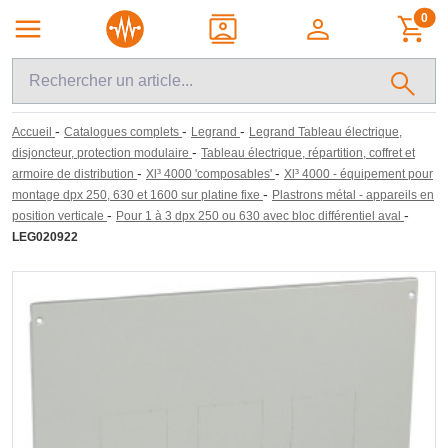
0
-
-
-
Accueil
Catalogues complets
Legrand
Legrand Tableau électrique,
-
disjoncteur, protection modulaire
Tableau électrique, répartition, coffret et
-
-
armoire de distribution
Xl³ 4000 'composables'
Xl³ 4000 - équipement pour
-
montage dpx 250, 630 et 1600 sur platine fixe
Plastrons métal - appareils en
-
-
position verticale
Pour 1 à 3 dpx 250 ou 630 avec bloc différentiel aval
LEG020922