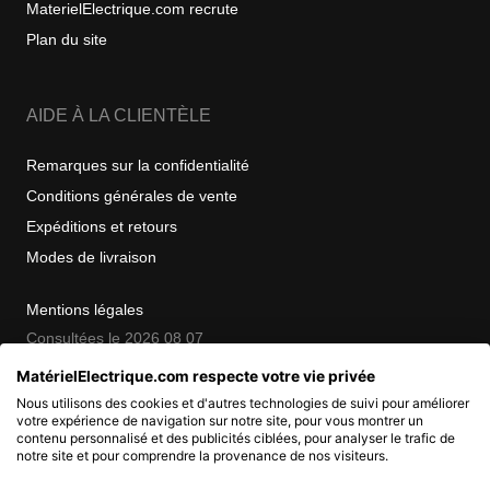
MaterielElectrique.com recrute
Plan du site
AIDE À LA CLIENTÈLE
Remarques sur la confidentialité
Conditions générales de vente
Expéditions et retours
Modes de livraison
Mentions légales
Consultées le 2026 08 07
MatérielElectrique.com respecte votre vie privée
Nous utilisons des cookies et d'autres technologies de suivi pour améliorer
COPYRIGHT
votre expérience de navigation sur notre site, pour vous montrer un
contenu personnalisé et des publicités ciblées, pour analyser le trafic de
notre site et pour comprendre la provenance de nos visiteurs.
© 2007 - 2026 Nimbanet
SAS au capital de 20 000 EUR