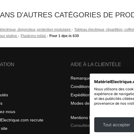
DANS D'AUTRES CATÉGORIES DE PRO
-
lectrique, disjoncteur, protection modulaire
Tableau électrique, répartition, coffre
-
-
sur platine
Plastrons métal
Pour 1 dpx-is 630
ATION
AIDE À LA CLIENTÈLE
Remarques sur la confidentialité
MatérielElectrique.
Conditions générales de vente
Nous utilisons des cooki
expérience de navigatio
utés
Expéditions et retours
et des publicités ciblée
os
Modes de livraison
provenance de nos visit
tez-nous
Mentions légales
lElectrique.com recrute
Tout accepter
Consultées le 2026 08 06
 site