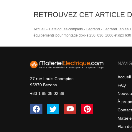
RETROUVEZ CET ARTICLE 
-
-
-
Accueil
Catalogues complets
Legrand
Legrand Tableau é
équipements pour montage dpx-is 250, 630, 1600 et dpx 630 
NAVIG
Accueil
27 rue Louis Champion
95870 Bezons
FAQ
Nouvea
+33 1 85 08 02 88
À prop
Contac
Materie
Plan du