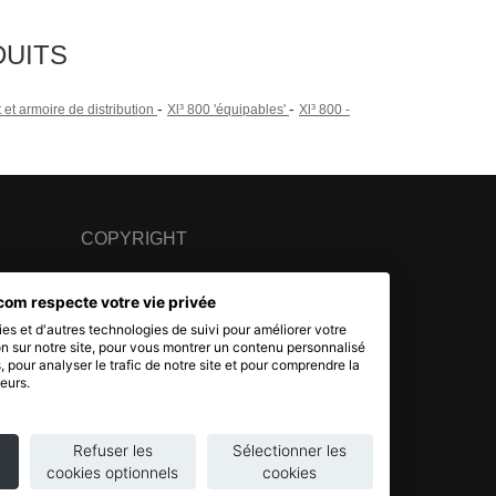
DUITS
-
-
t et armoire de distribution
Xl³ 800 'équipables'
Xl³ 800 -
COPYRIGHT
© 2007 - 2026 Nimbanet
com respecte votre vie privée
SAS au capital de 20 000 EUR
es et d'autres technologies de suivi pour améliorer votre
RCS Pontoise 484.801.741
n sur notre site, pour vous montrer un contenu personnalisé
s, pour analyser le trafic de notre site et pour comprendre la
eurs.
Refuser les
Sélectionner les
cookies optionnels
cookies