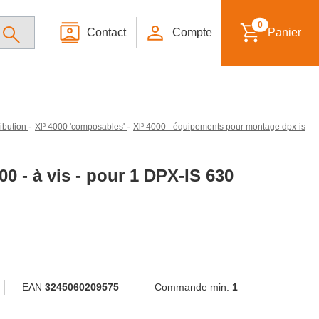
0
Contact
Compte
Panier
-
-
ribution
Xl³ 4000 'composables'
Xl³ 4000 - équipements pour montage dpx-is
0 - à vis - pour 1 DPX-IS 630
EAN
3245060209575
Commande min.
1