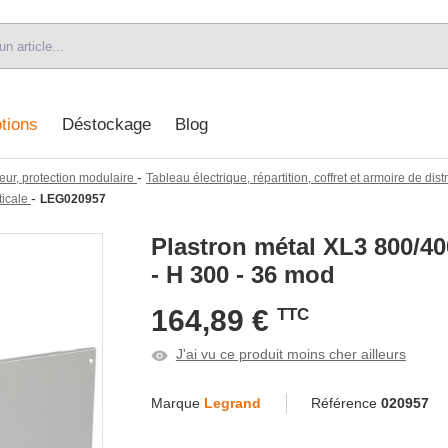
tions
Déstockage
Blog
-
eur, protection modulaire
Tableau électrique, répartition, coffret et armoire de dist
-
ticale
LEG020957
Plastron métal XL3 800/400
- H 300 - 36 mod
164,89 €
TTC
J'ai vu ce produit moins cher ailleurs
Marque
Legrand
Référence
020957