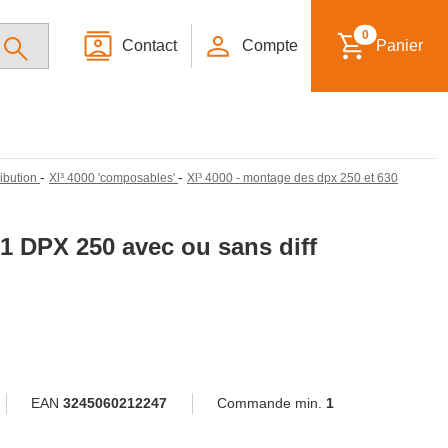
0
Contact
Compte
Panier
-
-
ribution
Xl³ 4000 'composables'
Xl³ 4000 - montage des dpx 250 et 630
 1 DPX 250 avec ou sans diff
EAN
3245060212247
Commande min.
1