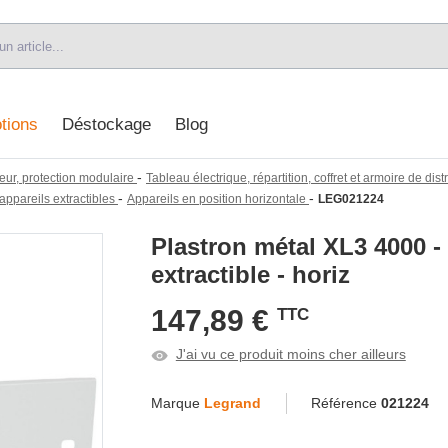
tions
Déstockage
Blog
-
eur, protection modulaire
Tableau électrique, répartition, coffret et armoire de dist
-
-
appareils extractibles
Appareils en position horizontale
LEG021224
Plastron métal XL3 4000 -
extractible - horiz
147,89 €
TTC
J'ai vu ce produit moins cher ailleurs
Marque
Legrand
Référence
021224