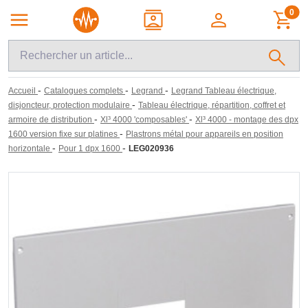
0
-
-
-
Accueil
Catalogues complets
Legrand
Legrand Tableau électrique,
-
disjoncteur, protection modulaire
Tableau électrique, répartition, coffret et
-
-
armoire de distribution
Xl³ 4000 'composables'
Xl³ 4000 - montage des dpx
-
1600 version fixe sur platines
Plastrons métal pour appareils en position
-
-
horizontale
Pour 1 dpx 1600
LEG020936