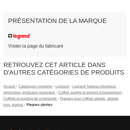
PRÉSENTATION DE LA MARQUE
Visiter la page du fabricant
RETROUVEZ CET ARTICLE DANS
D'AUTRES CATÉGORIES DE PRODUITS
-
-
-
Accueil
Catalogues complets
Legrand
Legrand Tableau électrique,
-
-
disjoncteur, protection modulaire
Coffret, pupitre et armoire d’équipement
-
Coffrets et pupitres de commande
Plaques pour coffrets atlantic, atlantic
-
inox, marina
Plaques pleines