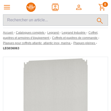
0
-
-
-
-
Accueil
Catalogues complets
Legrand
Legrand Industrie
Coffret,
-
-
pupitres et armoires d’équipement
Coffrets et pupitres de commande
-
-
Plaques pour coffrets atlantic, atlantic inox, marina
Plaques pleines
LEG036063