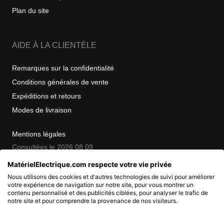
Plan du site
AIDE À LA CLIENTÈLE
Remarques sur la confidentialité
Conditions générales de vente
Expéditions et retours
Modes de livraison
Mentions légales
Consultées le 2026 08 09
MatérielElectrique.com respecte votre vie privée
Nous utilisons des cookies et d'autres technologies de suivi pour améliorer
COPYRIGHT
votre expérience de navigation sur notre site, pour vous montrer un
contenu personnalisé et des publicités ciblées, pour analyser le trafic de
notre site et pour comprendre la provenance de nos visiteurs.
© 2007 - 2026 Nimbanet
SAS au capital de 20 000 EUR