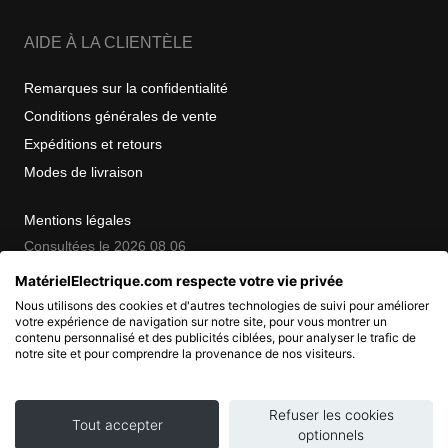
AIDE À LA CLIENTÈLE
Remarques sur la confidentialité
Conditions générales de vente
Expéditions et retours
Modes de livraison
Mentions légales
Consultées le 2026 08 06
MatérielElectrique.com respecte votre vie privée
Nous utilisons des cookies et d'autres technologies de suivi pour améliorer
COPYRIGHT
votre expérience de navigation sur notre site, pour vous montrer un
contenu personnalisé et des publicités ciblées, pour analyser le trafic de
notre site et pour comprendre la provenance de nos visiteurs.
© 2007 - 2026 Nimbanet
SAS au capital de 20 000 EUR
RCS Pontoise 484.801.741
Refuser les cookies
Tout accepter
optionnels