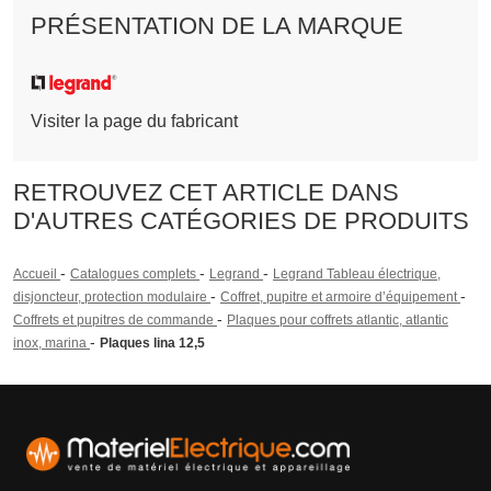
PRÉSENTATION DE LA MARQUE
Visiter la page du fabricant
RETROUVEZ CET ARTICLE DANS
D'AUTRES CATÉGORIES DE PRODUITS
-
-
-
Accueil
Catalogues complets
Legrand
Legrand Tableau électrique,
-
-
disjoncteur, protection modulaire
Coffret, pupitre et armoire d’équipement
-
Coffrets et pupitres de commande
Plaques pour coffrets atlantic, atlantic
-
inox, marina
Plaques lina 12,5