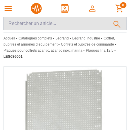
0
-
-
-
-
Accueil
Catalogues complets
Legrand
Legrand Industrie
Coffret,
-
-
pupitres et armoires d’équipement
Coffrets et pupitres de commande
-
-
Plaques pour coffrets atlantic, atlantic inox, marina
Plaques lina 12,5
LEG036001