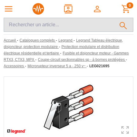
0
-
-
-
Accueil
Catalogues complets
Legrand
Legrand Tableau électrique,
-
disjoncteur, protection modulaire
Protection modulaire et distribution
-
électrique résidentielle et tertiaire
Fusible et disjoncteur moteur - Gammes
-
-
RTX3, CTX3, MPX
Coupe-circuit sectionnables sp - à bornes protégées
-
-
Accessoires
Microrupteur inverseur 5 a - 250 v~
LEG021695