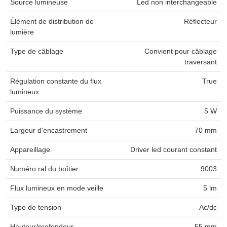
Source lumineuse
Led non interchangeable
Élément de distribution de
Réflecteur
lumière
Type de câblage
Convient pour câblage
traversant
Régulation constante du flux
True
lumineux
Puissance du système
5 W
Largeur d'encastrement
70 mm
Appareillage
Driver led courant constant
Numéro ral du boîtier
9003
Flux lumineux en mode veille
5 lm
Type de tension
Ac/dc
Hauteur/profondeur
55 mm