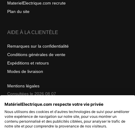
MaterielElectrique.com recrute
Plan du site
AIDE À LA CLIENTÈLE
Remarques sur la confidentialité
Conditions générales de vente
Expéditions et retours
Modes de livraison
Mentions légales
Consultées le 2026 08 07
MatérielElectrique.com respecte votre vie privée
Nous utilisons des cookies et d'autres technologies de suivi pour améliorer
COPYRIGHT
votre expérience de navigation sur notre site, pour vous montrer un
contenu personnalisé et des publicités ciblées, pour analyser le trafic de
notre site et pour comprendre la provenance de nos visiteurs.
© 2007 - 2026 Nimbanet
SAS au capital de 20 000 EUR