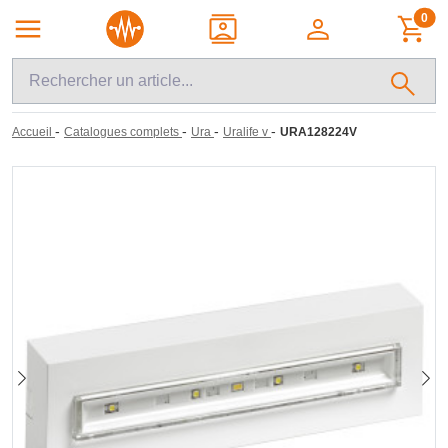
0
-
-
-
-
Accueil
Catalogues complets
Ura
Uralife v
URA128224V