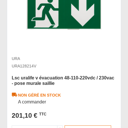
URA
URA128214V
Lsc uralife v évacuation 48-110-220vdc / 230vac
- pose murale saillie
NON GÉRÉ EN STOCK
A commander
201,10 €
TTC