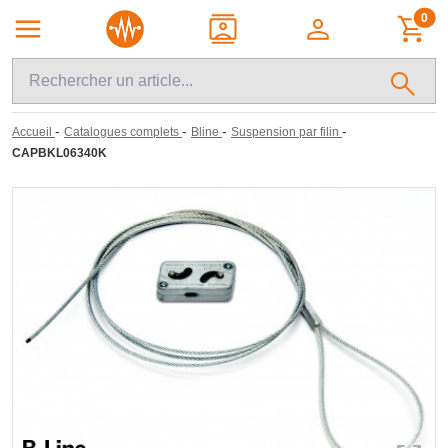
0
-
-
-
-
Accueil
Catalogues complets
Bline
Suspension par filin
CAPBKL06340K