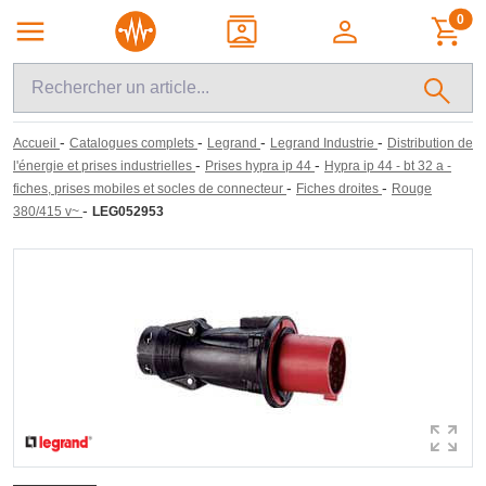
0
-
-
-
-
Accueil
Catalogues complets
Legrand
Legrand Industrie
Distribution de
-
-
l'énergie et prises industrielles
Prises hypra ip 44
Hypra ip 44 - bt 32 a -
-
-
fiches, prises mobiles et socles de connecteur
Fiches droites
Rouge
-
380/415 v~
LEG052953