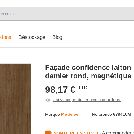
tions
Déstockage
Blog
Façade confidence laiton
damier rond, magnétique
98,17 €
TTC
J'ai vu ce produit moins cher ailleurs
Marque
Modelec
Référence
679410M
- A commander c
NON GÉRÉ EN STOCK