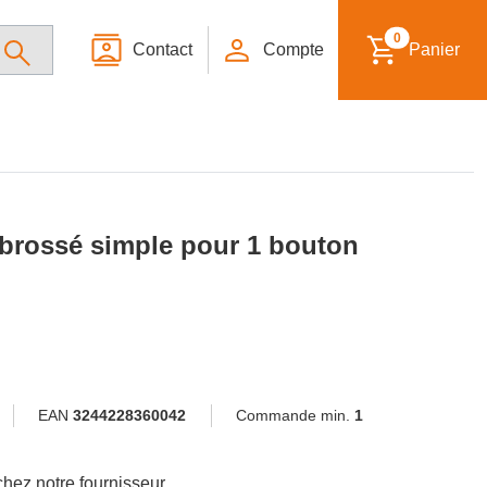
0
Contact
Compte
Panier
 brossé simple pour 1 bouton
EAN
3244228360042
Commande min.
1
hez notre fournisseur