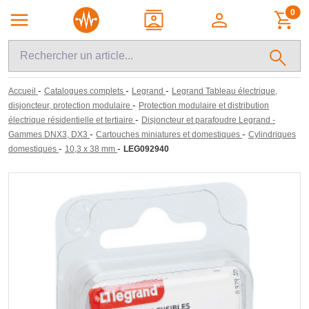
0
-
-
-
Accueil
Catalogues complets
Legrand
Legrand Tableau électrique,
-
disjoncteur, protection modulaire
Protection modulaire et distribution
-
électrique résidentielle et tertiaire
Disjoncteur et parafoudre Legrand -
-
-
Gammes DNX3, DX3
Cartouches miniatures et domestiques
Cylindriques
-
-
domestiques
10,3 x 38 mm
LEG092940