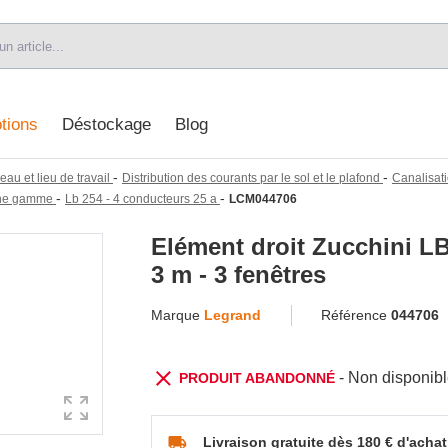
tions
Déstockage
Blog
-
-
eau et lieu de travail
Distribution des courants par le sol et le plafond
Canalisati
-
-
enne gamme
Lb 254 - 4 conducteurs 25 a
LCM044706
Elément droit Zucchini LB
3 m - 3 fenêtres
Marque
Legrand
Référence
044706
- Non disponib
PRODUIT ABANDONNÉ
Livraison gratuite dès 180 € d'achat