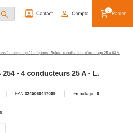
0
Contact
Compte
Panier
-
ons électriques préfabriquées LBplus - canalisations d'éclairage 25 à 63 A
 254 - 4 conducteurs 25 A - L.
EAN
3245060447069
Emballage :
6
le