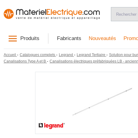
Produits
Fabricants
Nouveautés
Promo
-
-
-
-
Accueil
Catalogues complets
Legrand
Legrand Tertiaire
Solution pour bur
-
Canalisations Type A et B
Canalisations électriques préfabriquées LB - anci