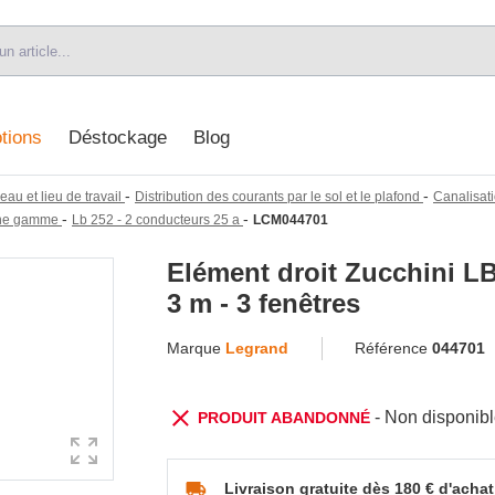
tions
Déstockage
Blog
-
-
eau et lieu de travail
Distribution des courants par le sol et le plafond
Canalisati
-
-
enne gamme
Lb 252 - 2 conducteurs 25 a
LCM044701
Elément droit Zucchini LB
3 m - 3 fenêtres
Marque
Legrand
Référence
044701
- Non disponib
PRODUIT ABANDONNÉ
Livraison gratuite dès 180 € d'achat