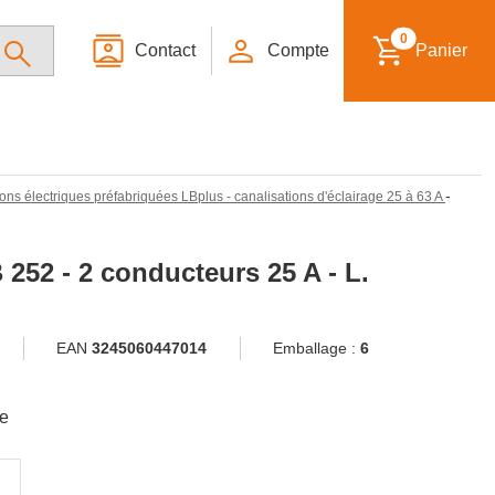
0
Contact
Compte
Panier
-
ons électriques préfabriquées LBplus - canalisations d'éclairage 25 à 63 A
 252 - 2 conducteurs 25 A - L.
EAN
3245060447014
Emballage :
6
le