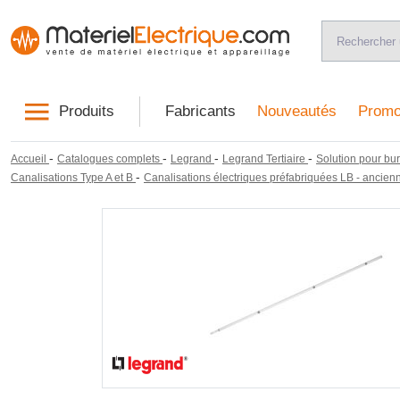
Produits
Fabricants
Nouveautés
Promo
-
-
-
-
Accueil
Catalogues complets
Legrand
Legrand Tertiaire
Solution pour bur
-
Canalisations Type A et B
Canalisations électriques préfabriquées LB - anci