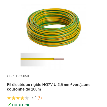
CBP01225050
Fil électrique rigide HO7V-U 2,5 mm² vert/jaune
couronne de 100m
4,2
(5)
EN STOCK