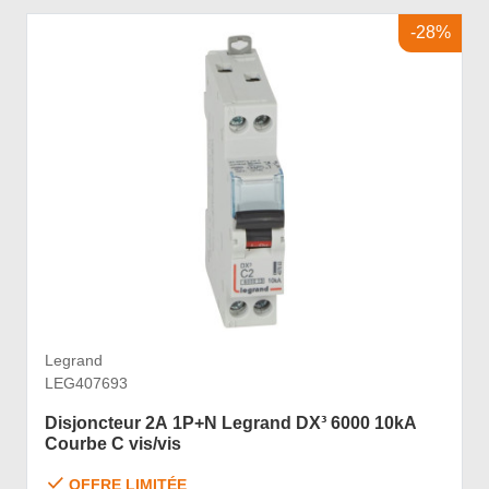
-28%
Legrand
LEG407693
Disjoncteur 2A 1P+N Legrand DX³ 6000 10kA
Courbe C vis/vis
OFFRE LIMITÉE