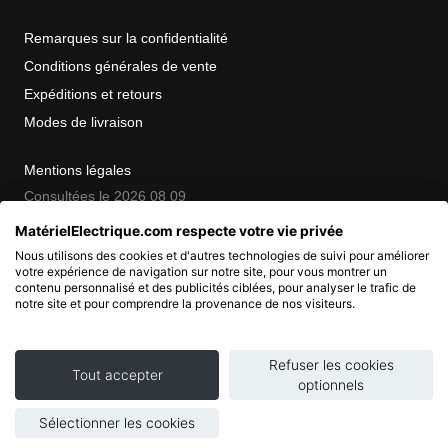
Remarques sur la confidentialité
Conditions générales de vente
Expéditions et retours
Modes de livraison
Mentions légales
Consultées le 2026 08 09
MatérielElectrique.com respecte votre vie privée
Nous utilisons des cookies et d'autres technologies de suivi pour améliorer
COPYRIGHT
votre expérience de navigation sur notre site, pour vous montrer un
contenu personnalisé et des publicités ciblées, pour analyser le trafic de
notre site et pour comprendre la provenance de nos visiteurs.
© 2007 - 2026 Nimbanet
SAS au capital de 20 000 EUR
RCS Pontoise 484.801.741
Refuser les cookies
Tout accepter
optionnels
Sélectionner les cookies