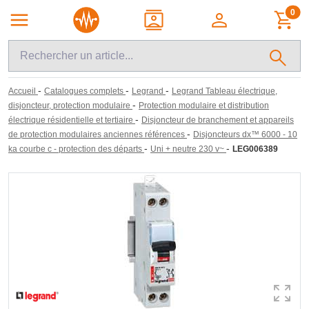
0
-
-
-
Accueil
Catalogues complets
Legrand
Legrand Tableau électrique,
-
disjoncteur, protection modulaire
Protection modulaire et distribution
-
électrique résidentielle et tertiaire
Disjoncteur de branchement et appareils
-
de protection modulaires anciennes références
Disjoncteurs dx™ 6000 - 10
-
-
ka courbe c - protection des départs
Uni + neutre 230 v~
LEG006389