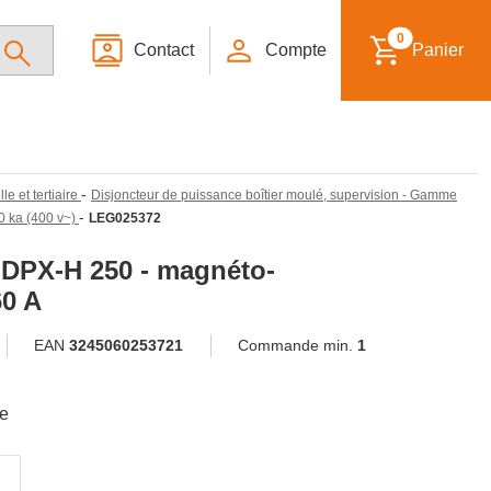
0
Contact
Compte
Panier
-
le et tertiaire
Disjoncteur de puissance boîtier moulé, supervision - Gamme
-
0 ka (400 v~)
LEG025372
 DPX-H 250 - magnéto-
60 A
EAN
3245060253721
Commande min.
1
le