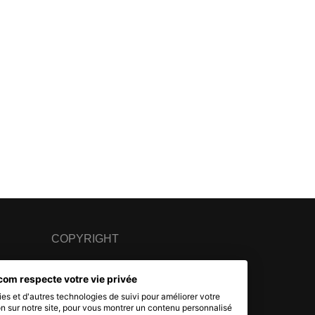
COPYRIGHT
© 2007 - 2026 Nimbanet
com respecte votre vie privée
SAS au capital de 20 000 EUR
es et d'autres technologies de suivi pour améliorer votre
RCS Pontoise 484.801.741
n sur notre site, pour vous montrer un contenu personnalisé