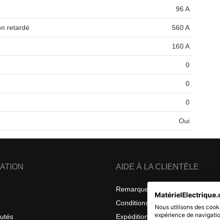
96 A
on retardé
560 A
160 A
0
0
0
Oui
ATION
AIDE À LA CLIENTÈLE
Remarques sur la confidentialité
MatérielElectrique.
Conditions générales de vente
Nous utilisons des cooki
expérience de navigatio
utés
Expéditions et retours