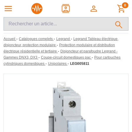
0
-
-
-
Accueil
Catalogues complets
Legrand
Legrand Tableau électrique,
-
disjoncteur, protection modulaire
Protection modulaire et distribution
-
électrique résidentielle et tertiaire
Disjoncteur et parafoudre Legrand -
-
-
Gammes DNX3, DX3
Coupe-circuit domestiques pac
Pour cartouches
-
-
cylindriques domestiques
Unipolaires
LEG005811