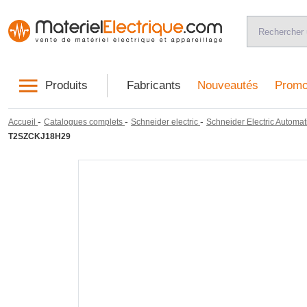
Produits
Fabricants
Nouveautés
Promo
-
-
-
Accueil
Catalogues complets
Schneider electric
Schneider Electric Automati
T2SZCKJ18H29