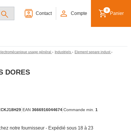
0
Contact
Compte
Panier
-
-
-
n électromécanique usage général
Industriels
Element separe indust
S DORES
ZCKJ18H29
EAN
3666916044674
Commande min.
1
hez notre fournisseur - Expédié sous 18 à 23