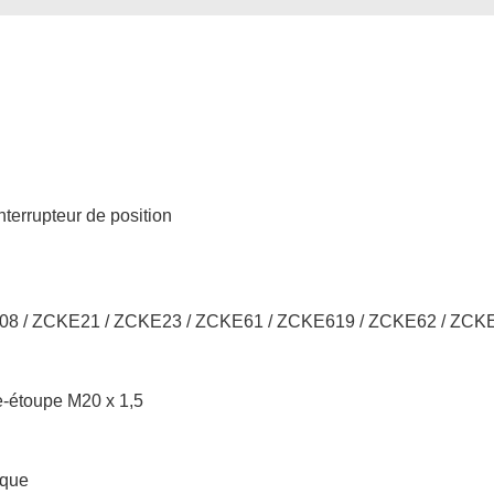
terrupteur de position
KE08 / ZCKE21 / ZCKE23 / ZCKE61 / ZCKE619 / ZCKE62 / ZC
se-étoupe M20 x 1,5
sque