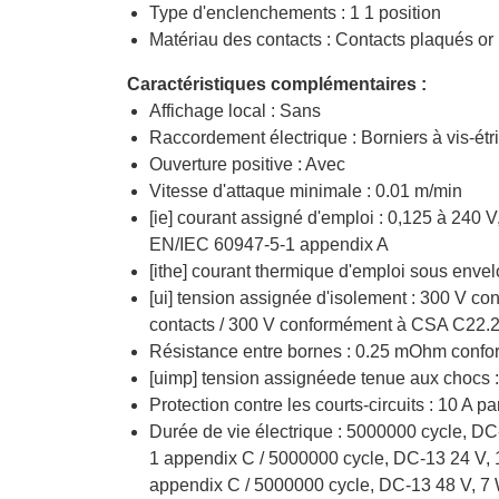
Type d'enclenchements : 1 1 position
Matériau des contacts : Contacts plaqués or
Caractéristiques complémentaires :
Affichage local : Sans
Raccordement électrique : Borniers à vis-étri
Ouverture positive : Avec
Vitesse d'attaque minimale : 0.01 m/min
[ie] courant assigné d'emploi : 0,125 à 24
EN/IEC 60947-5-1 appendix A
[ithe] courant thermique d'emploi sous envel
[ui] tension assignée d'isolement : 300 V c
contacts / 300 V conformément à CSA C22.2
Résistance entre bornes : 0.25 mOhm confo
[uimp] tension assignéede tenue aux chocs
Protection contre les courts-circuits : 10 A p
Durée de vie électrique : 5000000 cycle, D
1 appendix C / 5000000 cycle, DC-13 24 V, 
appendix C / 5000000 cycle, DC-13 48 V, 7 