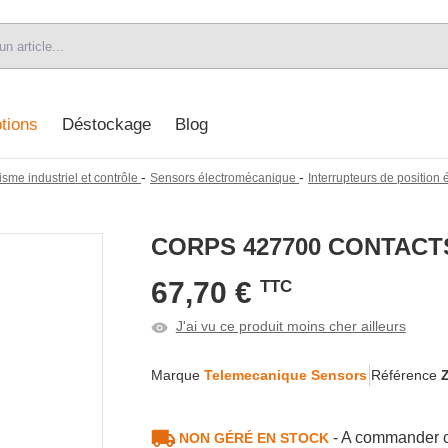
tions
Déstockage
Blog
-
-
sme industriel et contrôle
Sensors électromécanique
Interrupteurs de positio
CORPS 427700 CONTACT
67,70 €
TTC
J'ai vu ce produit moins cher ailleurs
Marque
Telemecanique Sensors
Référence
- A commander c
NON GÉRÉ EN STOCK