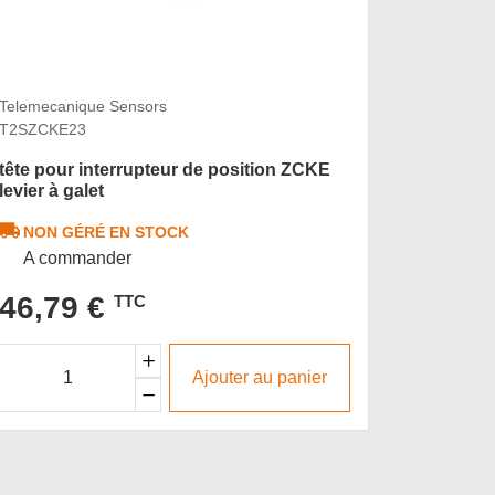
Telemecanique Sensors
Telemecan
T2SZCKE23
T2SZCKE
tête pour interrupteur de position ZCKE
tête pou
levier à galet
poussoir
NON GÉRÉ EN STOCK
NON G
A commander
A com
46,79 €
43,7
TTC
Ajouter au panier