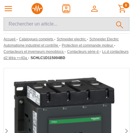
0
-
-
-
Accueil
Catalogues complets
Schneider electric
Schneider Electric
-
-
Automatisme industriel et contrôle
Protection et commande moteur
-
-
Contacteurs et inverseurs monoblocs
Contacteurs série d
Lc.d contacteurs
-
d2 tétra >=40a
SCHLC1D115004BD