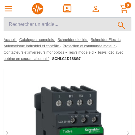
0
-
-
-
Accueil
Catalogues complets
Schneider electric
Schneider Electric
-
-
Automatisme industriel et contrôle
Protection et commande moteur
-
-
Contacteurs et inverseurs monoblocs
Tesys modèle d
Tesys lc1d avec
-
bobine en courant alternatif
SCHLC1D188G7