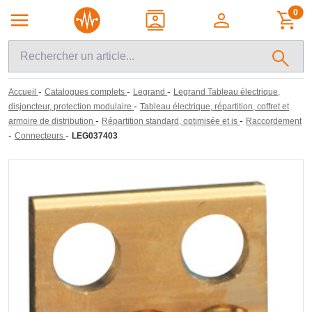
0
-
-
-
Accueil
Catalogues complets
Legrand
Legrand Tableau électrique,
-
disjoncteur, protection modulaire
Tableau électrique, répartition, coffret et
-
-
armoire de distribution
Répartition standard, optimisée et is
Raccordement
-
-
Connecteurs
LEG037403