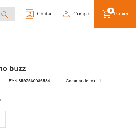
0
Contact
Compte
Panier
no buzz
EAN
3597560086584
Commande min.
1
le