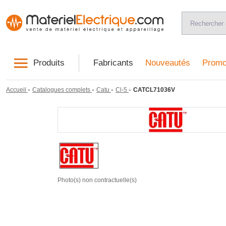
Produits
Fabricants
Nouveautés
Promo
-
-
-
-
Accueil
Catalogues complets
Catu
Cl-5
CATCL71036V
Photo(s) non contractuelle(s)