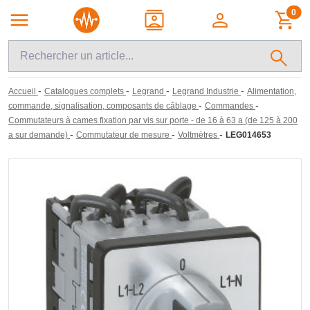
0
-
-
-
-
Accueil
Catalogues complets
Legrand
Legrand Industrie
Alimentation,
-
-
commande, signalisation, composants de câblage
Commandes
Commutateurs à cames fixation par vis sur porte - de 16 à 63 a (de 125 à 200
-
-
-
a sur demande)
Commutateur de mesure
Voltmètres
LEG014653