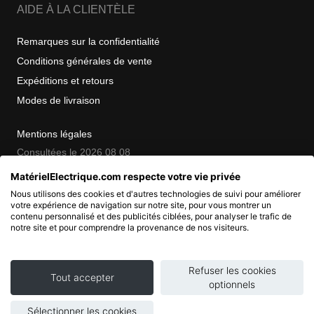
AIDE À LA CLIENTÈLE
Remarques sur la confidentialité
Conditions générales de vente
Expéditions et retours
Modes de livraison
Mentions légales
Consultées le 2026 08 08
MatérielElectrique.com respecte votre vie privée
Nous utilisons des cookies et d'autres technologies de suivi pour améliorer
COPYRIGHT
votre expérience de navigation sur notre site, pour vous montrer un
contenu personnalisé et des publicités ciblées, pour analyser le trafic de
notre site et pour comprendre la provenance de nos visiteurs.
© 2007 - 2026 Nimbanet
SAS au capital de 20 000 EUR
RCS Pontoise 484.801.741
Refuser les cookies
Tout accepter
optionnels
Sélectionner les cookies
Ajouter au panier