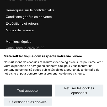
Remarques sur la confidentialité
Conditions générales de vente
Expéditions et retours
Modes de livraison
Mentions légales
Consultées le 2026 08 09
MatérielElectrique.com respecte votre vie privée
Nous utilisons des cookies et d'autres technologies de suivi pour améliorer
COPYRIGHT
votre expérience de navigation sur notre site, pour vous montrer un
contenu personnalisé et des publicités ciblées, pour analyser le trafic de
notre site et pour comprendre la provenance de nos visiteurs.
© 2007 - 2026 Nimbanet
SAS au capital de 20 000 EUR
RCS Pontoise 484.801.741
Refuser les cookies
Tout accepter
optionnels
Sélectionner les cookies
Ajouter au panier