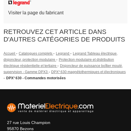
Visiter la page du fabricant
RETROUVEZ CET ARTICLE DANS
D'AUTRES CATÉGORIES DE PRODUITS
-
-
-
Accueil
Catalogues complets
Legrand
Legrand Tableau électrique,
-
disjoncteur, protection modulaire
Protection modulaire et distribution
-
électrique résidentielle et tertiaire
Disjoncteur de puissance boîtier moulé,
-
supervision - Gamme DPX3
DPX³ 630 magnétothermiques et électroniques
-
DPX³ 630 - Commandes motorisées
27 rue Louis Champion
95870 Bezons