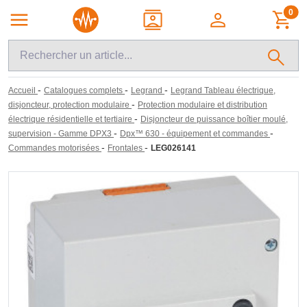
0
-
-
-
Accueil
Catalogues complets
Legrand
Legrand Tableau électrique,
-
disjoncteur, protection modulaire
Protection modulaire et distribution
-
électrique résidentielle et tertiaire
Disjoncteur de puissance boîtier moulé,
-
-
supervision - Gamme DPX3
Dpx™ 630 - équipement et commandes
-
-
Commandes motorisées
Frontales
LEG026141