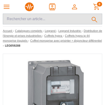
0
-
-
-
-
Accueil
Catalogues complets
Legrand
Legrand Industrie
Distribution de
-
-
l'énergie et prises industrielles
Coffrets hypra
Coffrets hypra ip 44
-
monoprise équipés
Coffret monoprise avec prisinter + disjoncteur différentiel
-
LEG059288