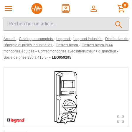
0
-
-
-
-
Accueil
Catalogues complets
Legrand
Legrand Industrie
Distribution de
-
-
l'énergie et prises industrielles
Coffrets hypra
Coffrets hypra ip 44
-
-
monoprise équipés
Coffret monoprise avec interrupteur + disjoncteur
-
Socle de prise 380 à 415 v~
LEG059285