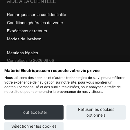
AIDE À LA CLIENTÈLE
Remarques sur la confidentialité
Conditions générales de vente
Expéditions et retours
Modes de livraison
Mentions légales
Consultées le 2026 08 06
MatérielElectrique.com respecte votre vie privée
Nous utilisons des cookies et d'autres technologies de suivi pour améliorer
COPYRIGHT
votre expérience de navigation sur notre site, pour vous montrer un
contenu personnalisé et des publicités ciblées, pour analyser le trafic de
notre site et pour comprendre la provenance de nos visiteurs.
© 2007 - 2026 Nimbanet
SAS au capital de 20 000 EUR
RCS Pontoise 484.801.741
Refuser les cookies
Tout accepter
optionnels
Sélectionner les cookies
Ajouter au panier