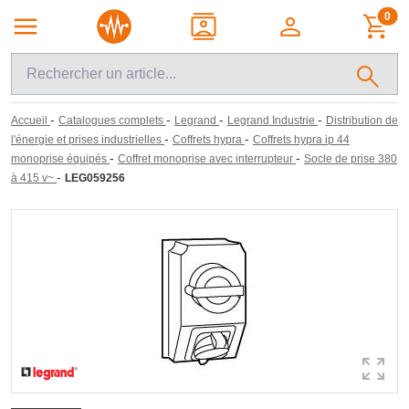
0
-
-
-
-
Accueil
Catalogues complets
Legrand
Legrand Industrie
Distribution de
-
-
l'énergie et prises industrielles
Coffrets hypra
Coffrets hypra ip 44
-
-
monoprise équipés
Coffret monoprise avec interrupteur
Socle de prise 380
-
à 415 v~
LEG059256