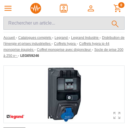
0
-
-
-
-
Accueil
Catalogues complets
Legrand
Legrand Industrie
Distribution de
-
-
l'énergie et prises industrielles
Coffrets hypra
Coffrets hypra ip 44
-
-
monoprise équipés
Coffret monoprise avec disjoncteur
Socle de prise 200
-
à 250 v~
LEG059246