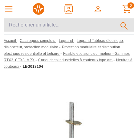
0
-
-
-
Accueil
Catalogues complets
Legrand
Legrand Tableau électrique,
-
disjoncteur, protection modulaire
Protection modulaire et distribution
-
électrique résidentielle et tertiaire
Fusible et disjoncteur moteur - Gammes
-
-
RTX3, CTX3, MPX
Cartouches industrielles à couteaux type am
Neutres à
-
couteaux
LEG018104