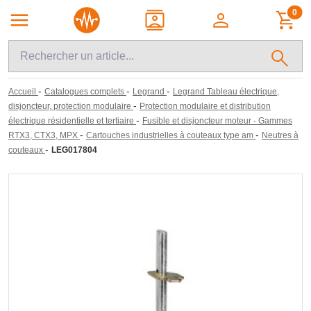
0
-
-
-
Accueil
Catalogues complets
Legrand
Legrand Tableau électrique,
-
disjoncteur, protection modulaire
Protection modulaire et distribution
-
électrique résidentielle et tertiaire
Fusible et disjoncteur moteur - Gammes
-
-
RTX3, CTX3, MPX
Cartouches industrielles à couteaux type am
Neutres à
-
couteaux
LEG017804