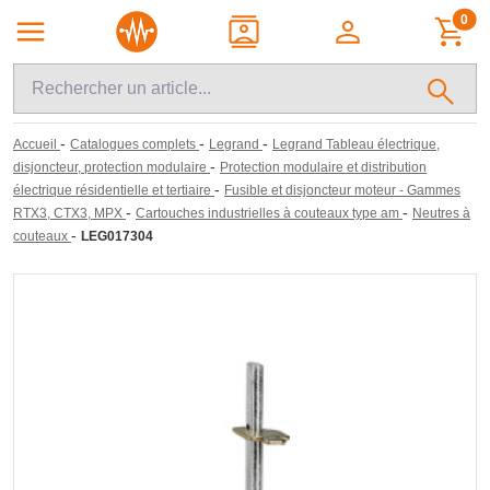
0
-
-
-
Accueil
Catalogues complets
Legrand
Legrand Tableau électrique,
-
disjoncteur, protection modulaire
Protection modulaire et distribution
-
électrique résidentielle et tertiaire
Fusible et disjoncteur moteur - Gammes
-
-
RTX3, CTX3, MPX
Cartouches industrielles à couteaux type am
Neutres à
-
couteaux
LEG017304