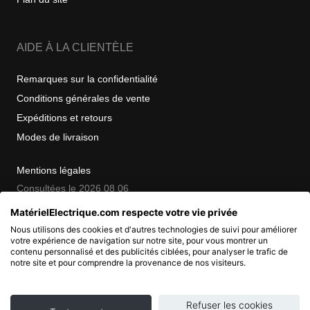
AIDE À LA CLIENTÈLE
Remarques sur la confidentialité
Conditions générales de vente
Expéditions et retours
Modes de livraison
Mentions légales
Consultées le 2026 08 06
MatérielElectrique.com respecte votre vie privée
Nous utilisons des cookies et d'autres technologies de suivi pour améliorer
COPYRIGHT
votre expérience de navigation sur notre site, pour vous montrer un
contenu personnalisé et des publicités ciblées, pour analyser le trafic de
notre site et pour comprendre la provenance de nos visiteurs.
© 2007 - 2026 Nimbanet
SAS au capital de 20 000 EUR
RCS Pontoise 484.801.741
Refuser les cookies