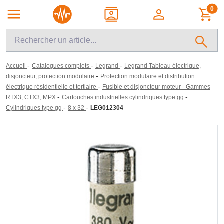
0
-
-
-
Accueil
Catalogues complets
Legrand
Legrand Tableau électrique,
-
disjoncteur, protection modulaire
Protection modulaire et distribution
-
électrique résidentielle et tertiaire
Fusible et disjoncteur moteur - Gammes
-
-
RTX3, CTX3, MPX
Cartouches industrielles cylindriques type gg
-
-
Cylindriques type gg
8 x 32
LEG012304