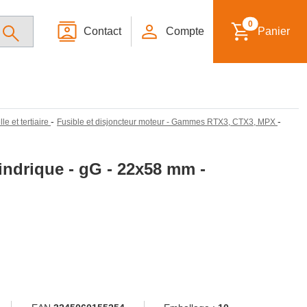
0
Contact
Compte
Panier
-
-
le et tertiaire
Fusible et disjoncteur moteur - Gammes RTX3, CTX3, MPX
lindrique - gG - 22x58 mm -