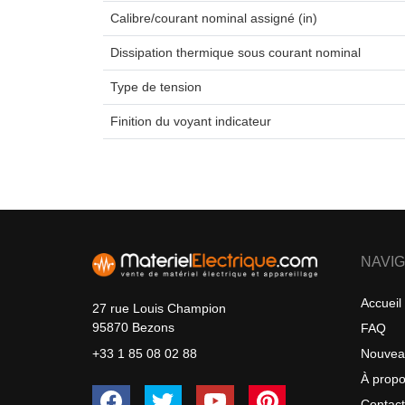
Calibre/courant nominal assigné (in)
Dissipation thermique sous courant nominal
Type de tension
Finition du voyant indicateur
NAVIG
Accueil
27 rue Louis Champion
95870 Bezons
FAQ
Nouvea
+33 1 85 08 02 88
À prop
Contac