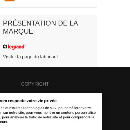
PRÉSENTATION DE LA
MARQUE
Visiter la page du fabricant
COPYRIGHT
© 2007 - 2026 Nimbanet
com respecte votre vie privée
SAS au capital de 20 000 EUR
es et d'autres technologies de suivi pour améliorer votre
RCS Pontoise 484.801.741
n sur notre site, pour vous montrer un contenu personnalisé
s, pour analyser le trafic de notre site et pour comprendre la
eurs.