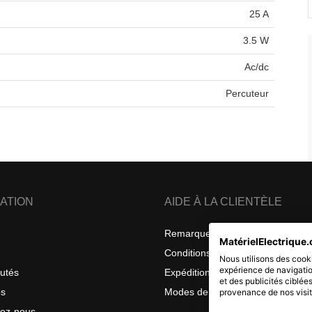
25 A
3.5 W
Ac/dc
Percuteur
ATION
AIDE À LA CLIENTÈLE
Remarques sur la confidentialité
MatérielElectrique.
Conditions générales de vente
Nous utilisons des cooki
expérience de navigatio
utés
Expéditions et retours
et des publicités ciblée
os
Modes de livraison
provenance de nos visit
tez-nous