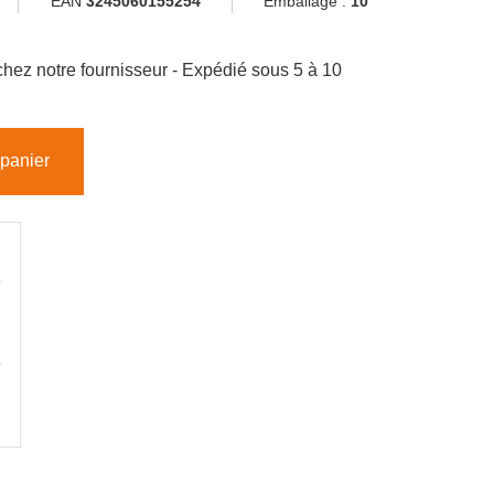
EAN
3245060155254
Emballage :
10
hez notre fournisseur - Expédié sous 5 à 10
 panier