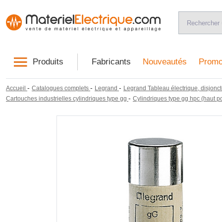
Produits
Fabricants
Nouveautés
Promo
-
-
-
Accueil
Catalogues complets
Legrand
Legrand Tableau électrique, disjonct
-
Cartouches industrielles cylindriques type gg
Cylindriques type gg hpc (haut p