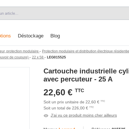
tions
Déstockage
Blog
-
eur, protection modulaire
Protection modulaire et distribution électrique résidentiel
-
-
ouvoir de coupure)
22 x 58
LEG015525
Cartouche industrielle cy
avec percuteur - 25 A
22,60 €
TTC
Soit un prix unitaire de 22,60 €
TTC
Soit un total de 226,00 €
TTC
J'ai vu ce produit moins cher ailleurs