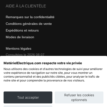
AIDE À LA CLIENTÈLE
Remarques sur la confidentialité
Conditions générales de vente
Expéditions et retours
Modes de livraison
Mentions légales
Consultées le 2026 08 07
MatérielElectrique.com respecte votre vie privée
Nous utilisons des cookies et d'autres technologies de suivi pour améliorer
COPYRIGHT
votre expérience de navigation sur notre site, pour vous montrer un
contenu personnalisé et des publicités ciblées, pour analyser le trafic de
notre site et pour comprendre la provenance de nos visiteurs.
© 2007 - 2026 Nimbanet
SAS au capital de 20 000 EUR
RCS Pontoise 484.801.741
Refuser les cookies
Tout accepter
optionnels