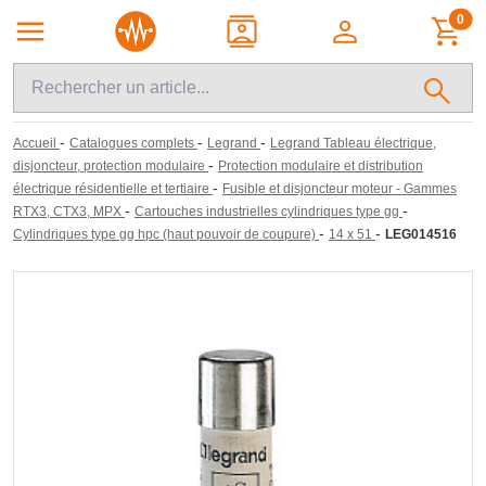
0
-
-
-
Accueil
Catalogues complets
Legrand
Legrand Tableau électrique,
-
disjoncteur, protection modulaire
Protection modulaire et distribution
-
électrique résidentielle et tertiaire
Fusible et disjoncteur moteur - Gammes
-
-
RTX3, CTX3, MPX
Cartouches industrielles cylindriques type gg
-
-
Cylindriques type gg hpc (haut pouvoir de coupure)
14 x 51
LEG014516