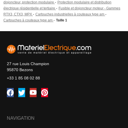
-
disjoncteur, protection modulaire
Protection modulaire et distribution
-
électrique résidentielle et tertiaire
Fusible et disjoncteur moteur - Gammes
-
-
RTX3, CTX3, MPX
Cartouches industrielles à couteaux type am
-
Cartouches à couteaux type am
Taille 1
27 rue Louis Champion
95870 Bezons
+33 1 85 08 02 88
NAVIGATION