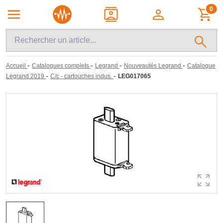
0
-
-
-
-
Accueil
Catalogues complets
Legrand
Nouveautés Legrand
Catalogue
-
-
Legrand 2019
C/c - cartouches indus.
LEG017065