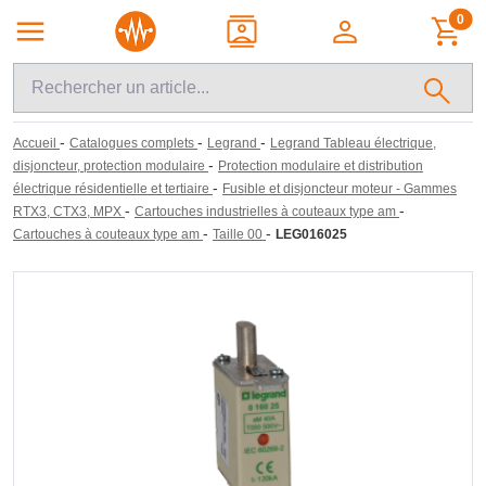
0
-
-
-
Accueil
Catalogues complets
Legrand
Legrand Tableau électrique,
-
disjoncteur, protection modulaire
Protection modulaire et distribution
-
électrique résidentielle et tertiaire
Fusible et disjoncteur moteur - Gammes
-
-
RTX3, CTX3, MPX
Cartouches industrielles à couteaux type am
-
-
Cartouches à couteaux type am
Taille 00
LEG016025