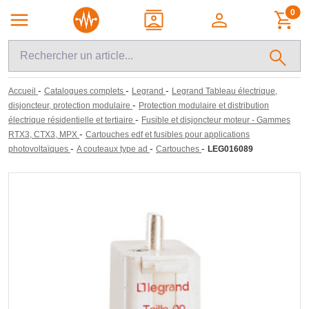
0
-
-
-
Accueil
Catalogues complets
Legrand
Legrand Tableau électrique,
-
disjoncteur, protection modulaire
Protection modulaire et distribution
-
électrique résidentielle et tertiaire
Fusible et disjoncteur moteur - Gammes
-
RTX3, CTX3, MPX
Cartouches edf et fusibles pour applications
-
-
-
photovoltaïques
A couteaux type ad
Cartouches
LEG016089