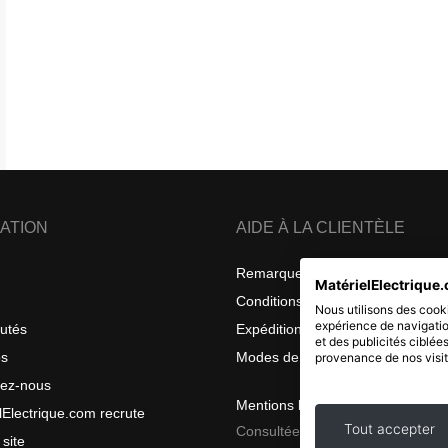
ATION
AIDE À LA CLIENTÈLE
Remarques sur la confidentialité
MatérielElectrique.
Conditions générales de vente
Nous utilisons des cooki
expérience de navigatio
utés
Expéditions et retours
et des publicités ciblée
os
Modes de livraison
provenance de nos visit
tez-nous
Mentions légales
lElectrique.com recrute
Tout accepter
Consultées le 2026 08 07
 site