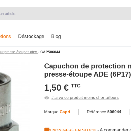
tions
Déstockage
Blog
-
ur presse-étoupes atex
CAP506044
Capuchon de protection n
presse-étoupe ADE (6P17)
1,50 €
TTC
J'ai vu ce produit moins cher ailleurs
Marque
Capri
Référence
506044
- A commander c
NON GÉRÉ EN STOCK