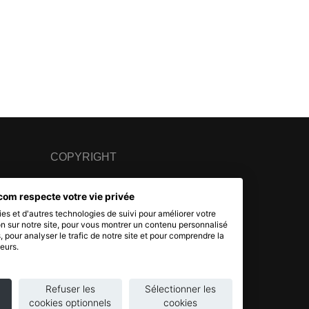
COPYRIGHT
© 2007 - 2026 Nimbanet
com respecte votre vie privée
SAS au capital de 20 000 EUR
es et d'autres technologies de suivi pour améliorer votre
RCS Pontoise 484.801.741
n sur notre site, pour vous montrer un contenu personnalisé
s, pour analyser le trafic de notre site et pour comprendre la
eurs.
Refuser les
Sélectionner les
cookies optionnels
cookies