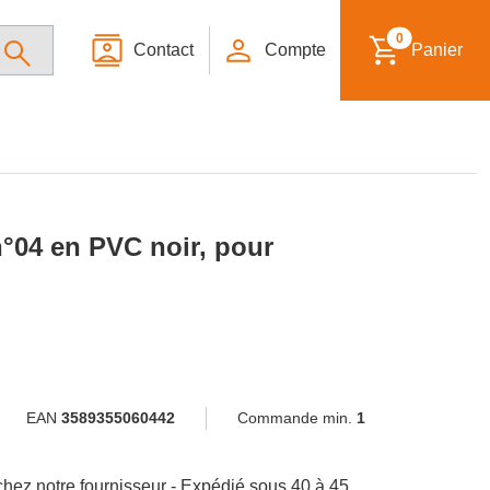
0
Contact
Compte
Panier
°04 en PVC noir, pour
EAN
3589355060442
Commande min.
1
hez notre fournisseur - Expédié sous 40 à 45