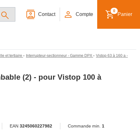
0
Contact
Compte
Panier
-
-
le et tertiaire
Interrupteur-sectionneur - Gamme DPX
Vistop 63 à 160 a -
bable (2) - pour Vistop 100 à
EAN
3245060227982
Commande min.
1