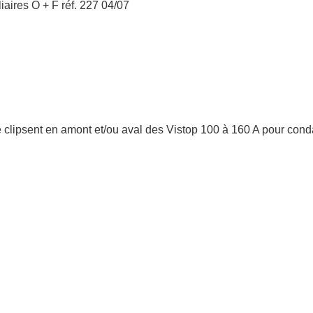
liaires O + F réf. 227 04/07
 clipsent en amont et/ou aval des Vistop 100 à 160 A pour cond