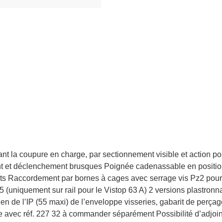
ant la coupure en charge, par sectionnement visible et action p
t et déclenchement brusques Poignée cadenassable en position
cuits Raccordement par bornes à cages avec serrage vis Pz2 pour 
15 (uniquement sur rail pour le Vistop 63 A) 2 versions plastro
ntien de l’IP (55 maxi) de l’enveloppe visseries, gabarit de perç
avec réf. 227 32 à commander séparément Possibilité d’adjoindr