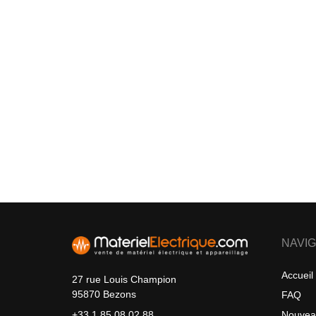
NAVIG
Accueil
27 rue Louis Champion
95870 Bezons
FAQ
Nouvea
+33 1 85 08 02 88