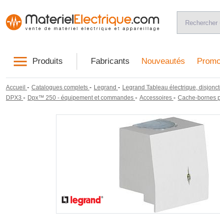
Produits
Fabricants
Nouveautés
Promo
-
-
-
Accueil
Catalogues complets
Legrand
Legrand Tableau électrique, disjonct
-
-
-
DPX3
Dpx™ 250 - équipement et commandes
Accessoires
Cache-bornes 