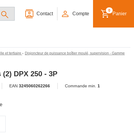
0
Contact
Compte
Panier
-
le et tertiaire
Disjoncteur de puissance boîtier moulé, supervision - Gamme
(2) DPX 250 - 3P
EAN
3245060262266
Commande min.
1
le