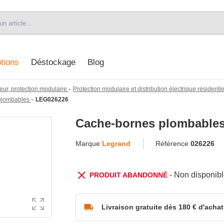
tions
Déstockage
Blog
-
eur, protection modulaire
Protection modulaire et distribution électrique résidentiel
-
plombables
LEG026226
Cache-bornes plombables 
Marque
Legrand
Référence
026226
- Non disponib
PRODUIT ABANDONNÉ
Livraison gratuite dès 180 € d'achat