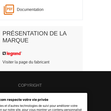
Documentation
PRÉSENTATION DE LA
MARQUE
Visiter la page du fabricant
COPYRIGHT
© 2007 - 2026 Nimbanet
com respecte votre vie privée
SAS au capital de 20 000 EUR
es et d'autres technologies de suivi pour améliorer votre
RCS Pontoise 484.801.741
n sur notre site, pour vous montrer un contenu personnalisé