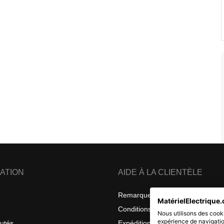
ATION
AIDE À LA CLIENTÈLE
Remarques sur la confidentialité
MatérielElectrique.
Conditions générales de vente
Nous utilisons des cooki
expérience de navigatio
utés
Expéditions et retours