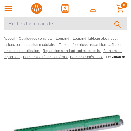
0
-
-
-
Accueil
Catalogues complets
Legrand
Legrand Tableau électrique,
-
disjoncteur, protection modulaire
Tableau électrique, répartition, coffret et
-
-
armoire de distribution
Répartition standard, optimisée et is
Borniers de
-
-
-
répartition
Borniers de répartition à vis
Borniers isolés ip 2x
LEG004838