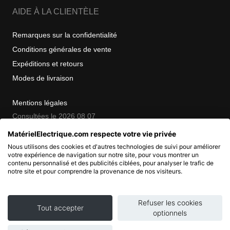
AIDE À LA CLIENTÈLE
Remarques sur la confidentialité
Conditions générales de vente
Expéditions et retours
Modes de livraison
Mentions légales
Consultées le 2026 08 07
MatérielElectrique.com respecte votre vie privée
Nous utilisons des cookies et d'autres technologies de suivi pour améliorer
COPYRIGHT
votre expérience de navigation sur notre site, pour vous montrer un
contenu personnalisé et des publicités ciblées, pour analyser le trafic de
notre site et pour comprendre la provenance de nos visiteurs.
© 2007 - 2026 Nimbanet
SAS au capital de 20 000 EUR
RCS Pontoise 484.801.741
Refuser les cookies
Tout accepter
optionnels