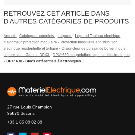
RETROUVEZ CET ARTICLE DANS
D'AUTRES CATÉGORIES DE PRODUITS
-
-
-
Accueil
Catalogues complets
Legrand
Legrand Tableau électrique,
-
disjoncteur, protection modulaire
Protection modulaire et distribution
-
électrique résidentielle et tertiaire
Disjoncteur de puissance boîtier moulé,
-
supervision - Gamme DPX3
DPX³ 630 magnétothermiques et électroniques
-
DPX³ 630 - Blocs différentiels électroniques
27 rue Louis Champion
95870 Bezons
+33 1 85 08 02 88