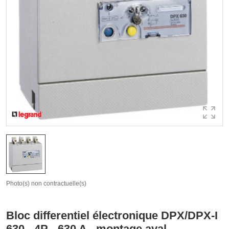
Photo(s) non contractuelle(s)
Bloc differentiel électronique DPX/DPX-I
630 - 4P - 630 A - montage aval