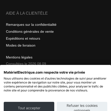
AIDE À LA CLIENTÈLE
Remarques sur la confidentialité
Conditions générales de vente
Expéditions et retours
Modes de livraison
Mentions légales
Consultées le 2026 08 09
MatérielElectrique.com respecte votre vie privée
Nous utilisons des cookies et d'autres technologies de suivi pour améliorer
COPYRIGHT
votre expérience de navigation sur notre site, pour vous montrer un
contenu personnalisé et des publicités ciblées, pour analyser le trafic de
notre site et pour comprendre la provenance de nos visiteurs.
© 2007 - 2026 Nimbanet
SAS au capital de 20 000 EUR
RCS Pontoise 484.801.741
Refuser les cookies
Tout accepter
optionnels