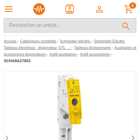
0
-
-
-
Accueil
Catalogues complets
Schneider electric
Schneider Electric
-
-
Tableau électrique , disjoncteur, GTL, ...
Tableau divisionnaire
Auxiliaires et
-
-
-
accessoires disjoncteurs
Acti9 auxiliaires
Acti9 accessoires
SCHA9A27003