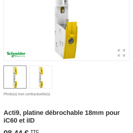
Photo(s) non contractuelle(s)
Acti9, platine débrochable 18mm pour
iC60 et iID
98,44 €
TTC